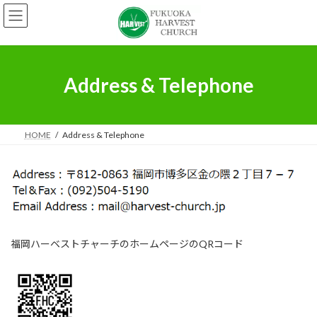
コ
ナ
ン
ビ
テ
ゲ
ン
ー
ツ
シ
へ
ョ
Address & Telephone
ス
ン
キ
に
ッ
移
プ
動
HOME
Address & Telephone
福岡ハーベストチャーチのホームページのQRコード