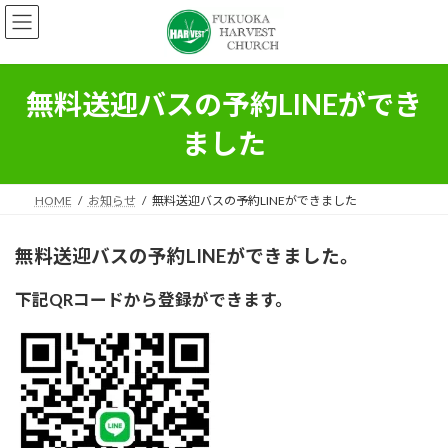
コ
ナ
ン
ビ
テ
ゲ
ン
ー
ツ
シ
無料送迎バスの予約LINEができ
へ
ョ
ス
ン
ました
キ
に
ッ
移
プ
動
HOME
お知らせ
無料送迎バスの予約LINEができました
無料送迎バスの予約LINEができました。
下記QRコードから登録ができます。