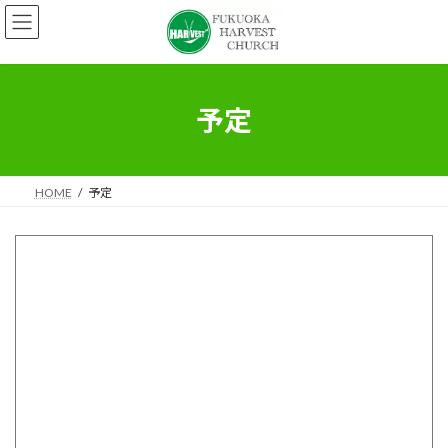
コ
ナ
ン
ビ
テ
ゲ
ン
ー
ツ
シ
へ
ョ
予定
ス
ン
キ
に
ッ
移
プ
動
HOME
予定